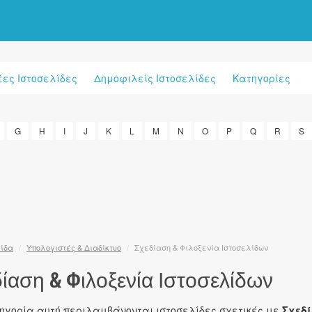
έες Ιστοσελίδες
Δημοφιλείς Ιστοσελίδες
Κατηγορίες
G
H
I
J
K
L
M
N
O
P
Q
R
S
λίδα
/
Υπολογιστές & Διαδίκτυο
/
Σχεδίαση & Φιλοξενία Ιστοσελίδων
ίαση & Φιλοξενία Ιστοσελίδων
τηγορία αυτή περιλαμβάνονται ιστοσελίδες σχετικές με
Σχεδί