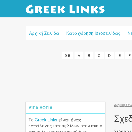
Αρχική Σελίδα
Καταχώρηση Ιστοσελίδας
Ν
0-9
A
B
C
D
E
F
Αρχική Σε
ΛΊΓΑ ΛΌΓΙΑ...
Σχεδ
Το
Greek Links
είναι ένας
κατάλογος ιστοσελίδων στον οποίο
Στην κα
μπορείτε να καταχωρήσετε