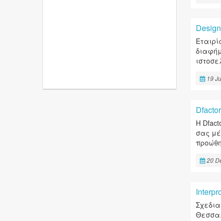
Design
Εταιρί
διαφήμ
ιστοσε
19 Ju
Dfacto
Η Dfac
σας μέ
προώθη
20 D
Interpr
Σχεδια
Θεσσαλ