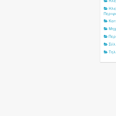
Ηλε
Ηλε
Περιφ
Κατ
Μηχ
Περ
Σύλ
Τηλ