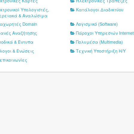
κτρονικές Κάρτες
Ηλεκτρονικές Τράπεζες
κτρονικοί Υπολογιστές,
Κατάλογοι Διαδικτύου
ερειακά & Αναλώσιμα
αχωρητές Domain
Λογισμικό (Software)
ανές Αναζήτησης
Πάροχοι Υπηρεσιών Internet 
ιοδικά & Έντυπα
Πολυμέσα (Multimedia)
λογοι & Ενώσεις
Τεχνική Υποστήριξη Η/Υ
επικοινωνίες