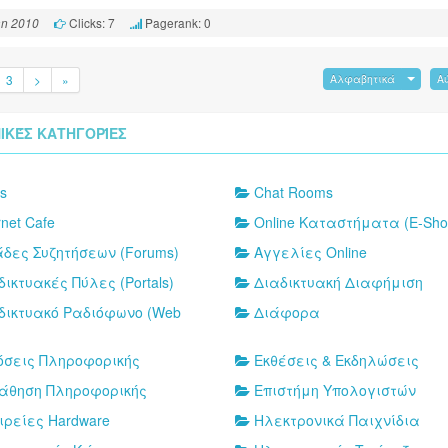
Clicks: 7
Pagerank: 0
an 2010
3
>
»
Αλφαβητικά
Α
ΙΚΈΣ ΚΑΤΗΓΟΡΊΕΣ
s
Chat Rooms
rnet Cafe
Online Καταστήματα (E-Sho
δες Συζητήσεων (Forums)
Αγγελίες Online
δικτυακές Πύλες (Portals)
Διαδικτυακή Διαφήμιση
δικτυακό Ραδιόφωνο (Web
Διάφορα
όσεις Πληροφορικής
Εκθέσεις & Εκδηλώσεις
άθηση Πληροφορικής
Επιστήμη Υπολογιστών
ιρείες Hardware
Ηλεκτρονικά Παιχνίδια