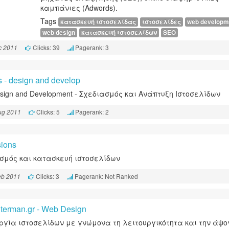
καμπάνιες (Adwords).
Tags
κατασκευή ιστοσελίδας
ιστοσελίδες
web developm
web design
κατασκευή ιστοσελίδων
SEO
Clicks: 39
Pagerank: 3
c 2011
s - design and develop
sign and Development - Σχεδιασμός και Ανάπτυξη Ιστοσελίδων
Clicks: 5
Pagerank: 2
ug 2011
usions
σμός και κατασκευή ιστοσελίδων
Clicks: 3
Pagerank: Not Ranked
eb 2011
erman.gr - Web Design
ργία ιστοσελίδων με γνώμονα τη λειτουργικότητα και την άψο