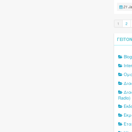
21 J
1
2
ΓΕΙΤΟΝ
Blog
Inte
Oμά
Δια
Δια
Radio)
Εκδ
Εκμ
Ετα