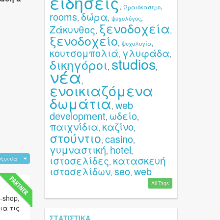
ειδήσεις
,
,
Ωραιόκαστρο
rooms
δώρα
,
,
,
ψυχολόγος
ξενοδοχεία
Ζάκυνθος
,
,
ξενοδοχείο
,
,
ψυχολογία
κουτσομπολιά
γλυφάδα
,
,
studios
δικηγόροι
,
,
νέα
,
ενοικιαζόμενα
δωμάτια
web
,
development
ωδείο
,
,
παιχνίδια
καζίνο
,
,
στούντιο
casino
,
,
γυμναστική
hotel
,
,
ιστοσελίδες
κατασκευή
ύξουσα
,
ιστοσελίδων
seo
web
,
,
All Tags
-shop,
ια τις
ΣΤΑΤΙΣΤΙΚΆ