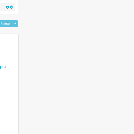
ύξουσα
ps)