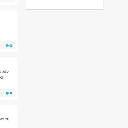
όντων
και
ρα τη