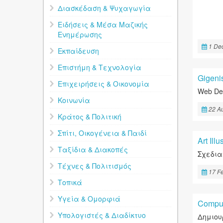
Διασκέδαση & Ψυχαγωγία
Ειδήσεις & Μέσα Μαζικής
Ενημέρωσης
1 De
Εκπαίδευση
Επιστήμη & Τεχνολογία
Gigeni
Επιχειρήσεις & Οικονομία
Web De
Κοινωνία
22 A
Κράτος & Πολιτική
Σπίτι, Οικογένεια & Παιδί
Art Ill
Ταξίδια & Διακοπές
Σχεδια
Τέχνες & Πολιτισμός
17 F
Τοπικά
Υγεία & Ομορφιά
Comput
Υπολογιστές & Διαδίκτυο
Δημιου