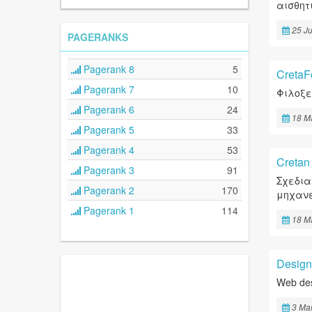
αισθητι
25 J
PAGERANKS
Pagerank 8
5
CretaF
Pagerank 7
10
Φιλοξε
Pagerank 6
24
18 M
Pagerank 5
33
Pagerank 4
53
Cretan
Pagerank 3
91
Σχεδια
Pagerank 2
170
μηχανέ
Pagerank 1
114
18 M
Design
Web de
3 Ma