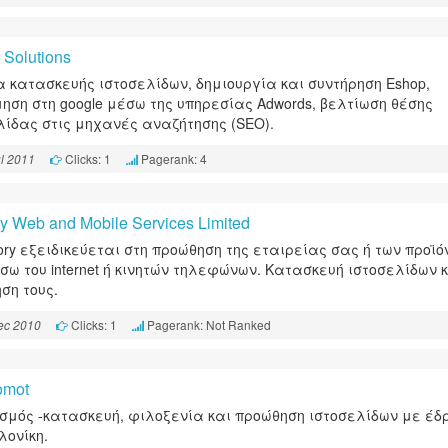
 Solutions
α κατασκευής ιστοσελίδων, δημιουργία και συντήρηση Eshop,
ηση στη google μέσω της υπηρεσίας Adwords, βελτίωση θέσης
λίδας στις μηχανές αναζήτησης (SEO).
Clicks: 1
Pagerank: 4
l 2011
ry Web and Mobile Services Limited
tory εξειδικεύεται στη προώθηση της εταιρείας σας ή των προϊ
σω του internet ή κινητών τηλεφώνων. Κατασκευή ιστοσελίδων 
ση τους.
Clicks: 1
Pagerank: Not Ranked
ec 2010
omot
σμός -κατασκευή, φιλοξενία και προώθηση ιστοσελίδων με έδ
ονίκη.