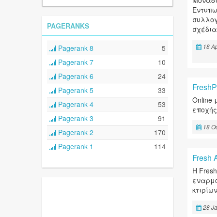
Μοναδι
Εντυπω
συλλογ
PAGERANKS
σχέδια
18 Ap
Pagerank 8
5
Pagerank 7
10
Pagerank 6
24
FreshPe
Pagerank 5
33
Οnline
Pagerank 4
53
εποχής
Pagerank 3
91
18 Oc
Pagerank 2
170
Pagerank 1
114
Fresh 
Η Fres
εναρμο
κτιρίων
28 J