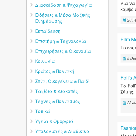
για να
Διασκέδαση & Ψυχαγωγία
κομψό 
Ειδήσεις & Μέσα Μαζικής
20 F
Ενημέρωσης
Εκπαίδευση
Film M
Επιστήμη & Τεχνολογία
Ταινίε
Επιχειρήσεις & Οικονομία
5 De
Κοινωνία
Κράτος & Πολιτική
Fofi's
Σπίτι, Οικογένεια & Παιδί
Τα Fofi
Ταξίδια & Διακοπές
Σύμης,
Τέχνες & Πολιτισμός
28 Ju
Τοπικά
Υγεία & Ομορφιά
Fashion
Υπολογιστές & Διαδίκτυο