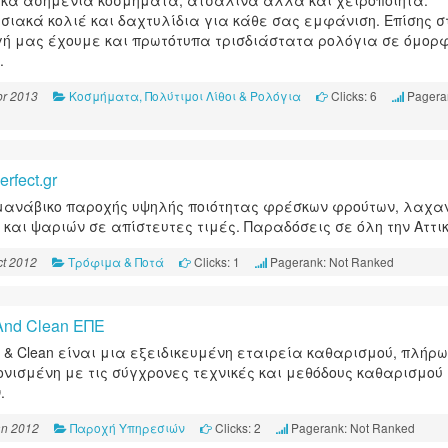
κά ασημένια κοσμήματα, ατσάλινα αλλά και χειροποίητα.
σιακά κολιέ και δαχτυλίδια για κάθε σας εμφάνιση. Επίσης σ
ή μας έχουμε και πρωτότυπα τρισδιάστατα ρολόγια σε όμορ
.
Κοσμήματα, Πολύτιμοι Λίθοι & Ρολόγια
Clicks: 6
Pageran
r 2013
rfect.gr
 μανάβικο παροχής υψηλής ποιότητας φρέσκων φρούτων, λαχα
 και ψαριών σε απίστευτες τιμές. Παραδόσεις σε όλη την Αττικ
Τρόφιμα & Ποτά
Clicks: 1
Pagerank: Not Ranked
t 2012
And Clean ΕΠΕ
h & Clean είναι μια εξειδικευμένη εταιρεία καθαρισμού, πλήρ
νισμένη με τις σύγχρονες τεχνικές και μεθόδους καθαρισμού
.
Παροχή Υπηρεσιών
Clicks: 2
Pagerank: Not Ranked
an 2012