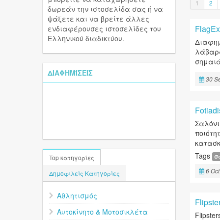
1
2
δωρεάν την ιστοσελίδα σας ή να
ψάξετε και να βρείτε άλλες
FlagEx
ενδιαφέρουσες ιστοσελίδες του
Ελληνικού διαδικτύου.
Διαφημ
λάβαρα
σημαιά
ΔΙΑΦΗΜΊΣΕΙΣ
30 S
Fotiadi
Σαλόνι
ποιότη
κατασκε
Tags
σ
Top κατηγορίες
6 Oct
Δημοφιλείς Κατηγορίες
Αθλητισμός
Flipste
Αυτοκίνητο & Μοτοσικλέτα
Flipst