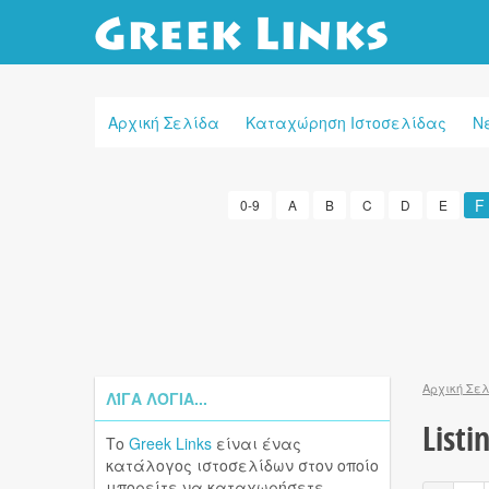
Αρχική Σελίδα
Καταχώρηση Ιστοσελίδας
Ν
F
0-9
A
B
C
D
E
Αρχική Σε
ΛΊΓΑ ΛΌΓΙΑ...
Listin
Το
Greek Links
είναι ένας
κατάλογος ιστοσελίδων στον οποίο
μπορείτε να καταχωρήσετε