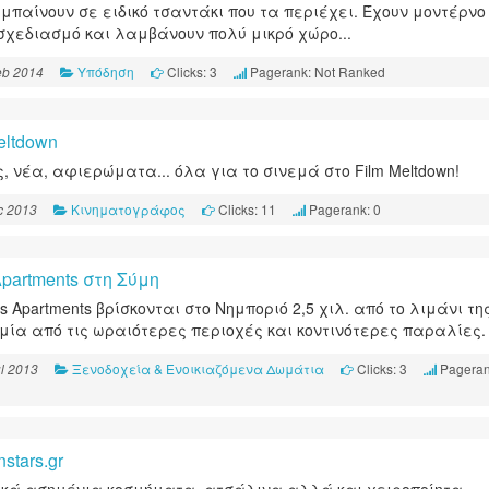
 μπαίνουν σε ειδικό τσαντάκι που τα περιέχει. Έχουν μοντέρνο
σχεδιασμό και λαμβάνουν πολύ μικρό χώρο...
Υπόδηση
Clicks: 3
Pagerank: Not Ranked
eb 2014
eltdown
ς, νέα, αφιερώματα... όλα για το σινεμά στο Film Meltdown!
Κινηματογράφος
Clicks: 11
Pagerank: 0
c 2013
 Apartments στη Σύμη
's Apartments βρίσκονται στο Νημποριό 2,5 χιλ. από το λιμάνι τη
 μία από τις ωραιότερες περιοχές και κοντινότερες παραλίες.
Ξενοδοχεία & Ενοικιαζόμενα Δωμάτια
Clicks: 3
Pageran
l 2013
stars.gr