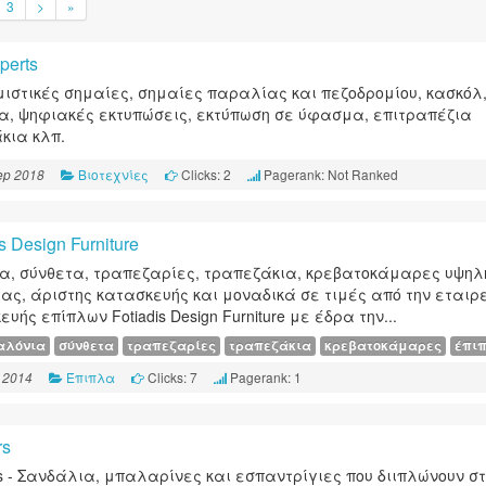
3
>
»
perts
ιστικές σημαίες, σημαίες παραλίας και πεζοδρομίου, κασκόλ
, ψηφιακές εκτυπώσεις, εκτύπωση σε ύφασμα, επιτραπέζια
κια κλπ.
Βιοτεχνίες
Clicks: 2
Pagerank: Not Ranked
ep 2018
s Design Furniture
α, σύνθετα, τραπεζαρίες, τραπεζάκια, κρεβατοκάμαρες υψηλ
τας, άριστης κατασκευής και μοναδικά σε τιμές από την εταιρ
υής επίπλων Fotiadis Design Furniture με έδρα την...
αλόνια
σύνθετα
τραπεζαρίες
τραπεζάκια
κρεβατοκάμαρες
έπι
Έπιπλα
Clicks: 7
Pagerank: 1
 2014
rs
ers - Σανδάλια, μπαλαρίνες και εσπαντρίγιες που διιπλώνουν σ