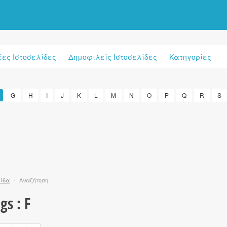
έες Ιστοσελίδες
Δημοφιλείς Ιστοσελίδες
Κατηγορίες
G
H
I
J
K
L
M
N
O
P
Q
R
S
λίδα
/
Αναζήτηση
gs : F