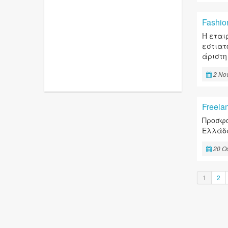
Fashi
Η εται
εστιατ
άριστη
2 No
Freela
Προσφο
Ελλάδα
20 Oc
1
2