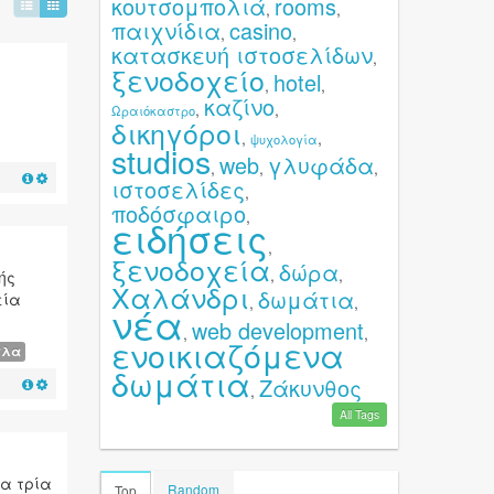
κουτσομπολιά
rooms
,
,
παιχνίδια
casino
,
,
κατασκευή ιστοσελίδων
,
ξενοδοχείο
hotel
,
,
,
καζίνο
,
,
Ωραιόκαστρο
δικηγόροι
,
,
ψυχολογία
studios
web
γλυφάδα
,
,
,
ιστοσελίδες
,
ποδόσφαιρο
,
ειδήσεις
,
ξενοδοχεία
δώρα
,
,
ής
Χαλάνδρι
δωμάτια
εία
,
,
νέα
web development
,
,
ενοικιαζόμενα
πλα
δωμάτια
Ζάκυνθος
,
All Tags
τα τρία
Random
Top