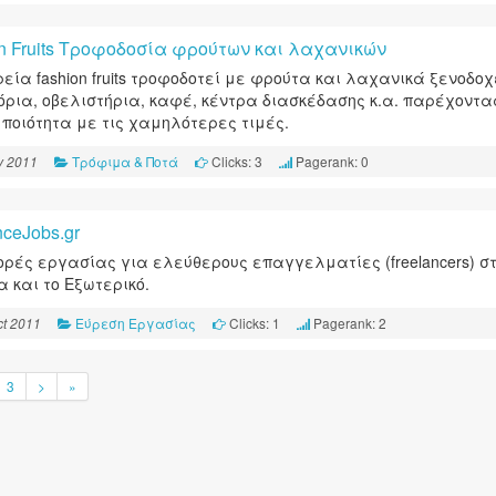
on Fruits Τροφοδοσία φρούτων και λαχανικών
ρεία fashion fruits τροφοδοτεί με φρούτα και λαχανικά ξενοδοχ
όρια, οβελιστήρια, καφέ, κέντρα διασκέδασης κ.α. παρέχοντα
 ποιότητα με τις χαμηλότερες τιμές.
Τρόφιμα & Ποτά
Clicks: 3
Pagerank: 0
v 2011
nceJobs.gr
ρές εργασίας για ελεύθερους επαγγελματίες (freelancers) σ
 και το Εξωτερικό.
Εύρεση Εργασίας
Clicks: 1
Pagerank: 2
t 2011
3
>
»