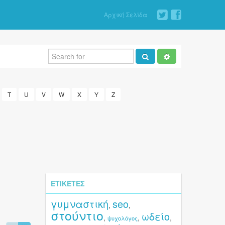
Αρχική Σελίδα
T
U
V
W
X
Y
Z
ΕΤΙΚΈΤΕΣ
γυμναστική
seo
,
,
στούντιο
ωδείο
,
,
,
ψυχολόγος