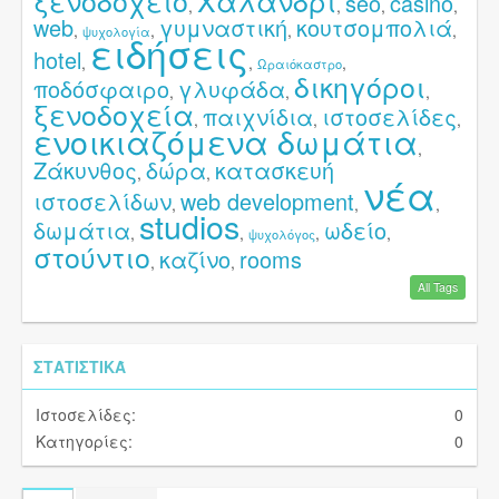
ξενοδοχείο
Χαλάνδρι
seo
casino
,
,
,
,
web
γυμναστική
κουτσομπολιά
,
,
,
,
ψυχολογία
ειδήσεις
hotel
,
,
,
Ωραιόκαστρο
δικηγόροι
ποδόσφαιρο
γλυφάδα
,
,
,
ξενοδοχεία
παιχνίδια
ιστοσελίδες
,
,
,
ενοικιαζόμενα δωμάτια
,
Ζάκυνθος
δώρα
κατασκευή
,
,
νέα
ιστοσελίδων
web development
,
,
,
studios
δωμάτια
ωδείο
,
,
,
,
ψυχολόγος
στούντιο
καζίνο
rooms
,
,
All Tags
ΣΤΑΤΙΣΤΙΚΆ
Ιστοσελίδες:
0
Κατηγορίες:
0