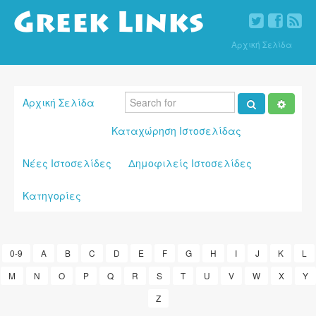
Αρχική Σελίδα
Αρχική Σελίδα
Καταχώρηση Ιστοσελίδας
Νέες Ιστοσελίδες
Δημοφιλείς Ιστοσελίδες
Κατηγορίες
0-9
A
B
C
D
E
F
G
H
I
J
K
L
M
N
O
P
Q
R
S
T
U
V
W
X
Y
Z