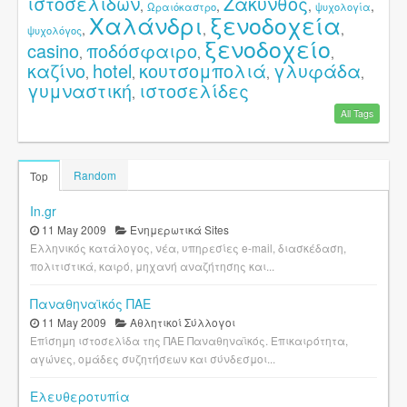
ιστοσελίδων
Ζάκυνθος
,
,
,
,
Ωραιόκαστρο
ψυχολογία
Χαλάνδρι
ξενοδοχεία
,
,
,
ψυχολόγος
ξενοδοχείο
casino
ποδόσφαιρο
,
,
,
καζίνο
hotel
κουτσομπολιά
γλυφάδα
,
,
,
,
γυμναστική
ιστοσελίδες
,
All Tags
Random
Top
In.gr
11 May 2009
Ενημερωτικά Sites
Ελληνικός κατάλογος, νέα, υπηρεσίες e-mail, διασκέδαση,
πολιτιστικά, καιρό, μηχανή αναζήτησης και...
Παναθηναϊκός ΠΑΕ
11 May 2009
Αθλητικοί Σύλλογοι
Επίσημη ιστοσελίδα της ΠΑΕ Παναθηναϊκός. Επικαιρότητα,
αγώνες, ομάδες συζητήσεων και σύνδεσμοι...
Ελευθεροτυπία