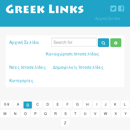
Αρχική Σελίδα
Αρχική Σελίδα
Καταχώρηση Ιστοσελίδας
Νέες Ιστοσελίδες
Δημοφιλείς Ιστοσελίδες
Κατηγορίες
0-9
A
C
D
E
F
G
H
I
J
K
L
B
M
N
O
P
Q
R
S
T
U
V
W
X
Y
Z