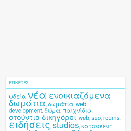
ΕΤΙΚΈΤΕΣ
νέα
ενοικιαζόμενα
ωδείο
,
,
δωμάτια
δωμάτια
web
,
,
development
δώρα
παιχνίδια
,
,
,
στούντιο
δικηγόροι
web
seo
rooms
,
,
,
,
,
ειδήσεις
studios
κατασκευή
,
,