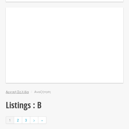
Αρχική Σελίδα
/
Αναζήτηση
Listings : B
1
2
3
>
»