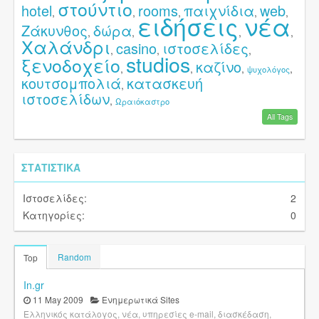
στούντιο
hotel
rooms
παιχνίδια
web
,
,
,
,
,
ειδήσεις
νέα
Ζάκυνθος
δώρα
,
,
,
,
Χαλάνδρι
casino
ιστοσελίδες
,
,
,
studios
ξενοδοχείο
καζίνο
,
,
,
,
ψυχολόγος
κουτσομπολιά
κατασκευή
,
ιστοσελίδων
,
Ωραιόκαστρο
All Tags
ΣΤΑΤΙΣΤΙΚΆ
Ιστοσελίδες:
2
Κατηγορίες:
0
Random
Top
In.gr
11 May 2009
Ενημερωτικά Sites
Ελληνικός κατάλογος, νέα, υπηρεσίες e-mail, διασκέδαση,