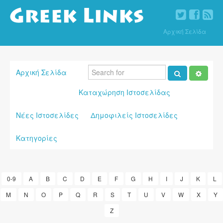
Αρχική Σελίδα
Αρχική Σελίδα
Καταχώρηση Ιστοσελίδας
Νέες Ιστοσελίδες
Δημοφιλείς Ιστοσελίδες
Κατηγορίες
0-9
A
B
C
D
E
F
G
H
I
J
K
L
M
N
O
P
Q
R
S
T
U
V
W
X
Y
Z