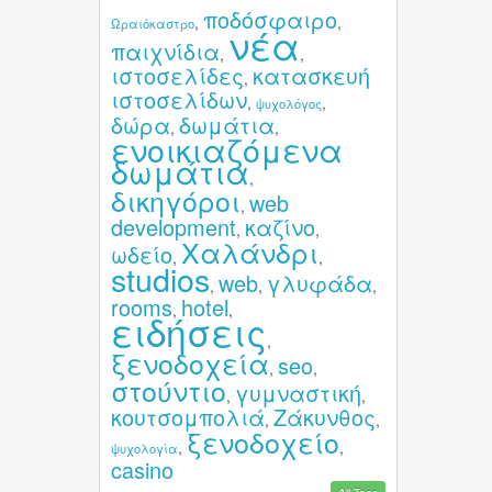
ποδόσφαιρο
,
,
Ωραιόκαστρο
νέα
παιχνίδια
,
,
ιστοσελίδες
κατασκευή
,
ιστοσελίδων
,
,
ψυχολόγος
δώρα
δωμάτια
,
,
ενοικιαζόμενα
δωμάτια
,
δικηγόροι
web
,
development
καζίνο
,
,
Χαλάνδρι
ωδείο
,
,
studios
web
γλυφάδα
,
,
,
rooms
hotel
,
,
ειδήσεις
,
ξενοδοχεία
seo
,
,
στούντιο
γυμναστική
,
,
κουτσομπολιά
Ζάκυνθος
,
,
ξενοδοχείο
,
,
ψυχολογία
casino