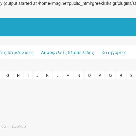
(output started at /home/imaginet/public_html/greeklinks.gr/plugins/
έες Ιστοσελίδες
Δημοφιλείς Ιστοσελίδες
Κατηγορίες
G
H
I
J
K
L
M
N
O
P
Q
R
S
λίδα
/
Σφάλμα