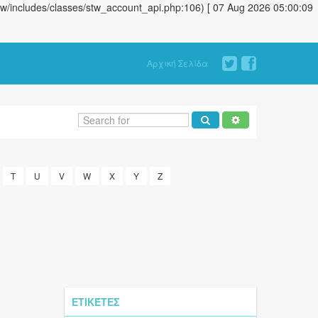
stw/includes/classes/stw_account_api.php:106) [ 07 Aug 2026 05:00:09
Αρχική Σελίδα
T
U
V
W
X
Y
Z
ΕΤΙΚΈΤΕΣ