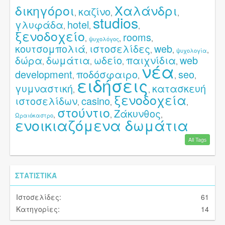
δικηγόροι
Χαλάνδρι
καζίνο
,
,
,
studios
γλυφάδα
hotel
,
,
,
ξενοδοχείο
rooms
,
,
,
ψυχολόγος
κουτσομπολιά
ιστοσελίδες
web
,
,
,
,
ψυχολογία
δώρα
δωμάτια
ωδείο
παιχνίδια
web
,
,
,
,
νέα
development
ποδόσφαιρο
seo
,
,
,
,
ειδήσεις
γυμναστική
κατασκευή
,
,
ξενοδοχεία
ιστοσελίδων
casino
,
,
,
στούντιο
Ζάκυνθος
,
,
,
Ωραιόκαστρο
ενοικιαζόμενα δωμάτια
All Tags
ΣΤΑΤΙΣΤΙΚΆ
Ιστοσελίδες:
61
Κατηγορίες:
14