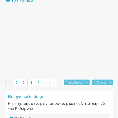
Τοπικά Νέα
1
2
3
4
5
>
»
Αλφαβητικά
Αύξουσα
RethymnoGuide.gr
Η επιχειρηματική. ενημερωτική. και πολιτιστική πύλη
του Ρεθύμνου.