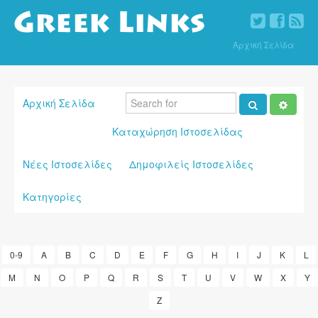
Αρχική Σελίδα
Αρχική Σελίδα
Καταχώρηση Ιστοσελίδας
Νέες Ιστοσελίδες
Δημοφιλείς Ιστοσελίδες
Κατηγορίες
0-9
A
B
C
D
E
F
G
H
I
J
K
L
M
N
O
P
Q
R
S
T
U
V
W
X
Y
Z