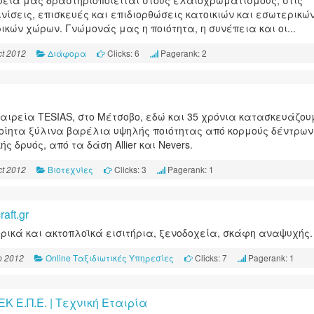
ρεία μας δραστηριοποιείται στους ελαιοχρωματισμούς, στις
νίσεις, επισκευές και επιδιορθώσεις κατοικιών και εσωτερικών
ικών χώρων. Γνώμονάς μας η ποιότητα, η συνέπεια και οι...
Διάφορα
Clicks: 6
Pagerank: 2
t 2012
ταιρεία TESIAS, στο Μέτσοβο, εδώ και 35 χρόνια κατασκευάζου
οίητα ξύλινα βαρέλια υψηλής ποιότητας από κορμούς δέντρων
ς δρυός, από τα δάση Allier και Nevers.
Βιοτεχνίες
Clicks: 3
Pagerank: 1
t 2012
raft.gr
ρικά και ακτοπλοϊκά εισιτήρια, ξενοδοχεία, σκάφη αναψυχής.
Online Ταξιδιωτικές Υπηρεσίες
Clicks: 7
Pagerank: 1
p 2012
K Ε.Π.Ε. | Τεχνική Εταιρία