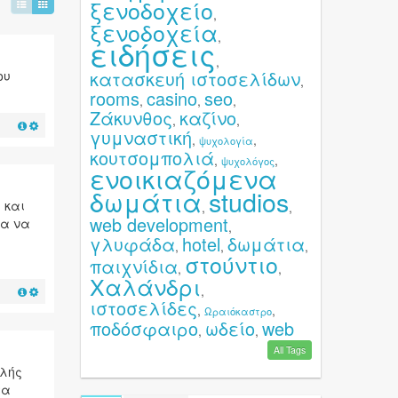
ξενοδοχείο
,
ξενοδοχεία
,
ειδήσεις
,
κατασκευή ιστοσελίδων
ου
,
rooms
casino
seo
,
,
,
Ζάκυνθος
καζίνο
,
,
γυμναστική
,
,
ψυχολογία
κουτσομπολιά
,
,
ψυχολόγος
ενοικιαζόμενα
δωμάτια
studios
 και
,
,
web development
ια να
,
γλυφάδα
hotel
δωμάτια
,
,
,
στούντιο
παιχνίδια
,
,
Χαλάνδρι
,
ιστοσελίδες
,
,
Ωραιόκαστρο
ποδόσφαιρο
ωδείο
web
,
,
All Tags
ηλής
τα