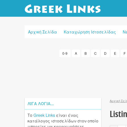
Αρχική Σελίδα
Καταχώρηση Ιστοσελίδας
Ν
0-9
A
B
C
D
E
F
Αρχική Σε
ΛΊΓΑ ΛΌΓΙΑ...
Listin
Το
Greek Links
είναι ένας
κατάλογος ιστοσελίδων στον οποίο
μπορείτε να καταχωρήσετε