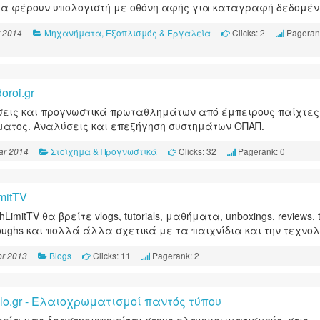
α φέρουν υπολογιστή με οθόνη αφής για καταγραφή δεδομέν
Μηχανήματα, Εξοπλισμός & Εργαλεία
Clicks: 2
Pageran
 2014
oroi.gr
εις και προγνωστικά πρωταθλημάτων από έμπειρους παίχτες
ματος. Αναλύσεις και επεξήγηση συστημάτων ΟΠΑΠ.
Στοίχημα & Προγνωστικά
Clicks: 32
Pagerank: 0
ar 2014
mitTV
hLimitTV θα βρείτε vlogs, tutorials, μαθήματα, unboxings, reviews, tr
roughs και πολλά άλλα σχετικά με τα παιχνίδια και την τεχνολ
Blogs
Clicks: 11
Pagerank: 2
r 2013
lo.gr - Ελαιοχρωματισμοί παντός τύπου