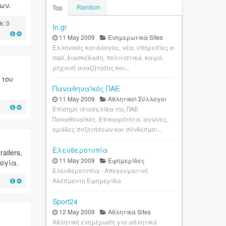
ων.
Random
Top
k: 0
In.gr
11 May 2009
Ενημερωτικά Sites
Ελληνικός κατάλογος, νέα, υπηρεσίες e-
mail, διασκέδαση, πολιτιστικά, καιρό,
μηχανή αναζήτησης και...
 του
Παναθηναϊκός ΠΑΕ
11 May 2009
Αθλητικοί Σύλλογοι
Επίσημη ιστοσελίδα της ΠΑΕ
Παναθηναϊκός. Επικαιρότητα, αγώνες,
ομάδες συζητήσεων και σύνδεσμοι...
Ελευθεροτυπία
ailers,
11 May 2009
Εφημερίδες
ογία.
Ελευθεροτυπία - Απογευματινή
Αδέσμευτη Εφημερίδα
Sport24
12 May 2009
Αθλητικά Sites
Αθλητική ενημέρωση για αθλητικά