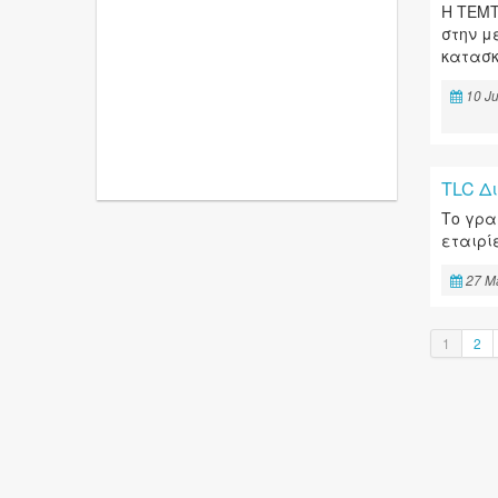
Η ΤΕΜΤ
στην μ
κατασκ
10 J
TLC Δ
Το γρα
εταιρί
27 M
1
2