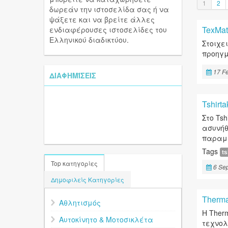
1
2
δωρεάν την ιστοσελίδα σας ή να
ψάξετε και να βρείτε άλλες
TexMa
ενδιαφέρουσες ιστοσελίδες του
Ελληνικού διαδικτύου.
Στοιχε
προηγμ
17 F
ΔΙΑΦΗΜΊΣΕΙΣ
Tshirta
Στο Ts
ασυνήθ
παραμε
Tags
ts
Top κατηγορίες
6 Se
Δημοφιλείς Κατηγορίες
Therm
Αθλητισμός
H Ther
Αυτοκίνητο & Μοτοσικλέτα
τεχνολ