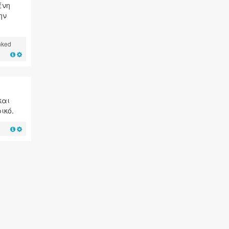
ένη
ην
nked
και
ικό.