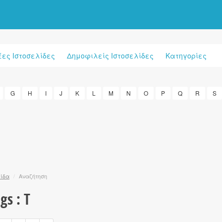
έες Ιστοσελίδες
Δημοφιλείς Ιστοσελίδες
Κατηγορίες
G
H
I
J
K
L
M
N
O
P
Q
R
S
λίδα
/
Αναζήτηση
gs : T