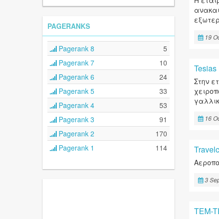
Η εται
ανακαι
εξωτερ
PAGERANKS
19 Oc
Pagerank 8
5
Pagerank 7
10
Tesias
Pagerank 6
24
Στην ε
Pagerank 5
33
χειροπ
γαλλική
Pagerank 4
53
Pagerank 3
91
16 Oc
Pagerank 2
170
Pagerank 1
114
Travelc
Αεροπο
3 Se
TEM-TE