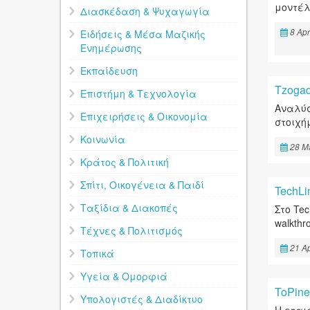
μοντέλ
Διασκέδαση & Ψυχαγωγία
8 Apr
Ειδήσεις & Μέσα Μαζικής
Ενημέρωσης
Εκπαίδευση
Tzogad
Επιστήμη & Τεχνολογία
Αναλύσ
Επιχειρήσεις & Οικονομία
στοιχή
Κοινωνία
28 M
Κράτος & Πολιτική
Σπίτι, Οικογένεια & Παιδί
TechLi
Ταξίδια & Διακοπές
Στο Tec
walkth
Τέχνες & Πολιτισμός
21 Ap
Τοπικά
Υγεία & Ομορφιά
ToPine
Υπολογιστές & Διαδίκτυο