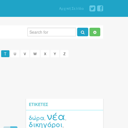
Αρχική Σελίδα
T
U
V
W
X
Y
Z
ΕΤΙΚΈΤΕΣ
νέα
δώρα
,
,
δικηγόροι
,