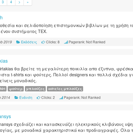
3
4
>
»
th
ιοθεσία και σελιδοποίηση επιστημονικών βιβλίων με τη χρήση τ
ένου συστήματος TEX.
Εκδόσεις
Clicks: 8
Pagerank: Not Ranked
eb 2019
kias
hirtakias θα βρείτε τη μεγαλύτερη ποικιλία απο έξυπνα, φρέσκα
ιστα t-shirts και φούτερς. Πολλοί designers και πολλά σχέδια γ
ίνεις μοναδικός.
hirt
φούτερ
μπλούζες
αστείες μπλούζες
Ένδυση
Clicks: 2
Pagerank: Not Ranked
p 2014
ansys
mansys σχεδιάζει και κατασκευάζει ηλεκτρικούς κλιβάνους υψ
ογίας, με μοναδικά χαρακτηριστικά και προδιαγραφές. Όλα 