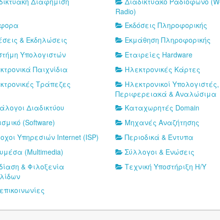
δικτυακή Διαφήμιση
Διαδικτυακό Ραδιόφωνο (W
Radio)
άφορα
Εκδόσεις Πληροφορικής
έσεις & Εκδηλώσεις
Εκμάθηση Πληροφορικής
στήμη Υπολογιστών
Εταιρείες Hardware
κτρονικά Παιχνίδια
Ηλεκτρονικές Κάρτες
κτρονικές Τράπεζες
Ηλεκτρονικοί Υπολογιστές,
Περιφερειακά & Αναλώσιμα
άλογοι Διαδικτύου
Καταχωρητές Domain
σμικό (Software)
Μηχανές Αναζήτησης
οχοι Υπηρεσιών Internet (ISP)
Περιοδικά & Έντυπα
υμέσα (Multimedia)
Σύλλογοι & Ενώσεις
δίαση & Φιλοξενία
Τεχνική Υποστήριξη Η/Υ
ελίδων
επικοινωνίες