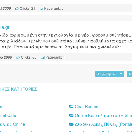
Clicks: 21
Pagerank: 5
t 2009
ia.gr
λίδα αφιερωμένη στην τεχνολογία με νέα, φόρουμ συζητήσεω
ητα χιλιάδων μελών που συζητά και λύνει προβλήματα σχετικ
ιστές. Παρουσιάσεις hardware, λογισμικού, παιχνιδιών κλπ.
Clicks: 60
Pagerank: 4
ug 2009
Αλφαβητικά
Α
ΙΚΈΣ ΚΑΤΗΓΟΡΊΕΣ
s
Chat Rooms
rnet Cafe
Online Καταστήματα (E-Sho
ελίες Online
Διαδικτυακές Πύλες (Portal