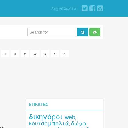
Αρχική Σελίδα
T
U
V
W
X
Y
Z
ΕΤΙΚΈΤΕΣ
δικηγόροι
web
,
,
κουτσομπολιά
δώρα
,
,
ες