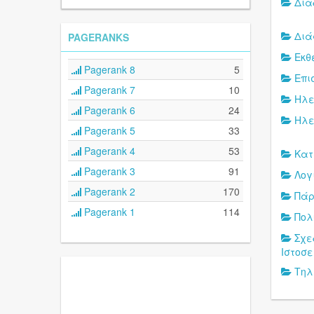
Δια
Δι
PAGERANKS
Εκθ
Pagerank 8
5
Επι
Pagerank 7
10
Ηλε
Pagerank 6
24
Ηλε
Pagerank 5
33
Pagerank 4
53
Κατ
Pagerank 3
91
Λογι
Pagerank 2
170
Πάρ
Pagerank 1
114
Πολ
Σχε
Ιστοσ
Τηλ