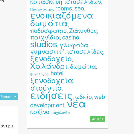
κατασκευή ιστοσελίδων
,
rooms
seo
,
,
,
Ωραιόκαστρο
ενοικιαζόμενα
δωμάτια
,
ποδόσφαιρο
Ζάκυνθος
,
,
παιχνίδια
casino
,
,
studios
γλυφάδα
,
,
γυμναστική
ιστοσελίδες
,
,
ξενοδοχείο
,
Χαλάνδρι
δωμάτια
,
,
hotel
,
,
ψυχολόγος
ξενοδοχεία
,
στούντιο
,
ειδήσεις
ωδείο
web
,
,
ύξουσα
νέα
development
,
,
καζίνο
,
ψυχολογία
All Tags
μόντεμ,