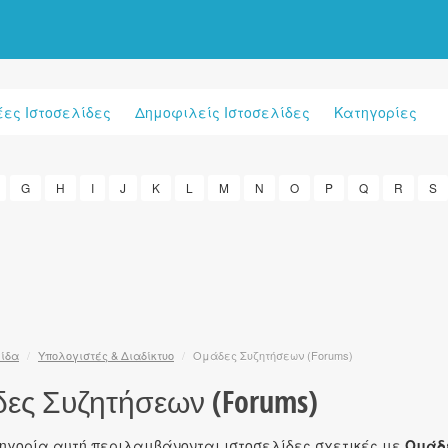
έες Ιστοσελίδες
Δημοφιλείς Ιστοσελίδες
Κατηγορίες
G
H
I
J
K
L
M
N
O
P
Q
R
S
λίδα
/
Υπολογιστές & Διαδίκτυο
/
Oμάδες Συζητήσεων (Forums)
ες Συζητήσεων (Forums)
τηγορία αυτή περιλαμβάνονται ιστοσελίδες σχετικές με
Ομάδ