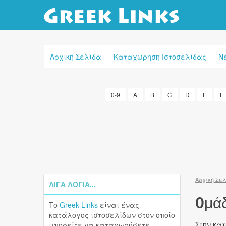
Αρχική Σελίδα
Καταχώρηση Ιστοσελίδας
Ν
0-9
A
B
C
D
E
F
Αρχική Σε
ΛΊΓΑ ΛΌΓΙΑ...
Oμάδ
Το
Greek Links
είναι ένας
κατάλογος ιστοσελίδων στον οποίο
Στην κα
μπορείτε να καταχωρήσετε