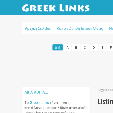
Αρχική Σελίδα
Καταχώρηση Ιστοσελίδας
Ν
0-9
A
B
C
D
E
F
Αρχική Σε
ΛΊΓΑ ΛΌΓΙΑ...
Listi
Το
Greek Links
είναι ένας
κατάλογος ιστοσελίδων στον οποίο
μπορείτε να καταχωρήσετε