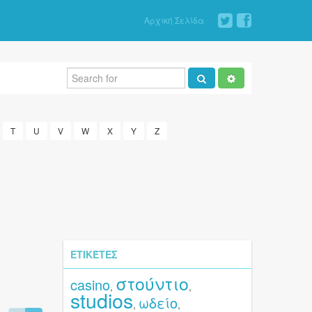
Αρχική Σελίδα
T
U
V
W
X
Y
Z
ΕΤΙΚΈΤΕΣ
στούντιο
casino
,
,
studios
ωδείο
,
,