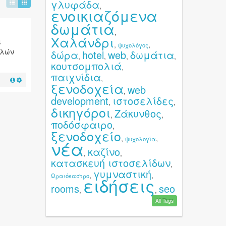
γλυφάδα
,
ενοικιαζόμενα
δωμάτια
,
Χαλάνδρι
ι
,
,
ψυχολόγος
λλών
δώρα
hotel
web
δωμάτια
,
,
,
,
κουτσομπολιά
,
παιχνίδια
,
ξενοδοχεία
web
,
development
ιστοσελίδες
,
,
δικηγόροι
Ζάκυνθος
,
,
ποδόσφαιρο
,
ξενοδοχείο
,
,
ψυχολογία
νέα
καζίνο
,
,
κατασκευή ιστοσελίδων
,
γυμναστική
,
,
Ωραιόκαστρο
ειδήσεις
rooms
seo
,
,
All Tags