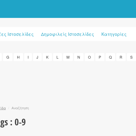
έες Ιστοσελίδες
Δημοφιλείς Ιστοσελίδες
Κατηγορίες
G
H
I
J
K
L
M
N
O
P
Q
R
S
λίδα
/
Αναζήτηση
ngs : 0-9