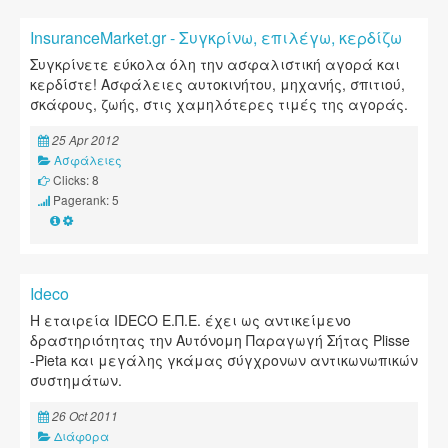
InsuranceMarket.gr - Συγκρίνω, επιλέγω, κερδίζω
Συγκρίνετε εύκολα όλη την ασφαλιστική αγορά και
κερδίστε! Ασφάλειες αυτοκινήτου, μηχανής, σπιτιού,
σκάφους, ζωής, στις χαμηλότερες τιμές της αγοράς.
25 Apr 2012
Ασφάλειες
Clicks: 8
Pagerank: 5
Ideco
Η εταιρεία IDECO Ε.Π.Ε. έχει ως αντικείμενο
δραστηριότητας την Αυτόνομη Παραγωγή Σήτας Plisse
-Pieta και μεγάλης γκάμας σύγχρονων αντικωνωπικών
συστημάτων.
26 Oct 2011
Διάφορα