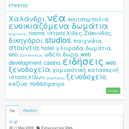
ΕΤΙΚΈΤΕΣ
νέα
Χαλάνδρι
κουτσομπολιά
,
,
,
ενοικιαζόμενα δωμάτια
,
rooms
ιστοσελίδες
Ζάκυνθος
,
,
,
,
ψυχολογία
studios
δικηγόροι
παιχνίδια
,
,
,
στούντιο
hotel
γλυφάδα
δωμάτια
,
,
,
,
seo
ωδείο
δώρα
web
,
,
,
,
Ωραιόκαστρο
ειδήσεις
development
casino
web
,
,
,
,
ξενοδοχεία
γυμναστική
κατασκευή
,
,
ξενοδοχείο
ιστοσελίδων
,
,
,
ψυχολόγος
καζίνο
ποδόσφαιρο
,
All Tags
Random
Top
In.gr
11 May 2009
Ενημερωτικά Sites