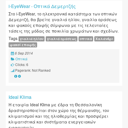
i-EyeWear - Οπτικά Δεμερτζής
Στο i-EyeWear, το ηλεκτρονικό κατάστημα των οπτικών
Δεμερτζή, θα βρείτε γυαλιά ηλίου, γυαλία οράσεως
και φακούς επαφής σύμφωνα με τις τελευταίες
τάσεις της μόδας σε ποικιλία χρωμάτων και σχεδίων.
Tags
γιαλιά ηλίου
γιαλιά οράσεως
οπτικά
Χαλάνδρι
φακοί επαφής
6 Sep 2014
Οπτικά
Clicks: 6
Pagerank: Not Ranked
Ideal Klima
Η εταιρία Ideal Klima με έδρα τη Θεσσαλονίκη
δραστηριοποιείται στον χώρο της θέρμανσης, του
κλιματισμού και της ηλιοθερμίας και προσφέρει
κλιματιστικά και συστήματα ενεργειακών
εφαρμογών.