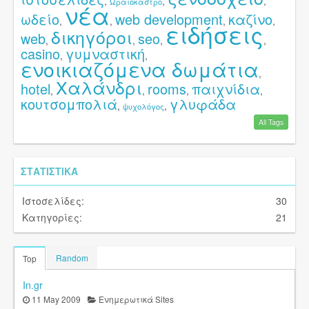
,
,
,
Ωραιόκαστρο
νέα
ωδείο
web development
καζίνο
,
,
,
,
ειδήσεις
δικηγόροι
web
seo
,
,
,
,
casino
γυμναστική
,
,
ενοικιαζόμενα δωμάτια
,
Χαλάνδρι
hotel
rooms
παιχνίδια
,
,
,
,
κουτσομπολιά
γλυφάδα
,
,
ψυχολόγος
All Tags
ΣΤΑΤΙΣΤΙΚΆ
Ιστοσελίδες:
30
Κατηγορίες:
21
Random
Top
In.gr
11 May 2009
Ενημερωτικά Sites