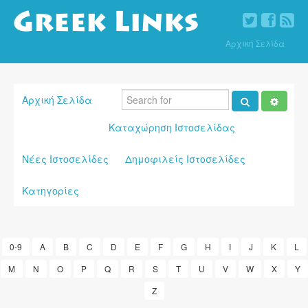
Αρχική Σελίδα
Αρχική Σελίδα
Καταχώρηση Ιστοσελίδας
Νέες Ιστοσελίδες
Δημοφιλείς Ιστοσελίδες
Κατηγορίες
0-9
A
B
C
D
E
F
G
H
I
J
K
L
M
N
O
P
Q
R
S
T
U
V
W
X
Y
Z