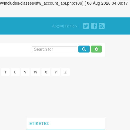
stw/includes/classes/stw_account_api.php:106) [ 06 Aug 2026 04:08:17
Αρχική Σελίδα
T
U
V
W
X
Y
Z
ΕΤΙΚΈΤΕΣ