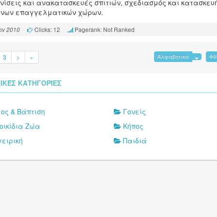
νίσεις και ανακατασκευές σπιτιών, σχεδιασμός και κατασκευ
ονων επαγγελματικών χώρων.
Clicks: 12
Pagerank: Not Ranked
ov 2010
3
>
»
Αλφαβητικά
Φθ
ΙΚΈΣ ΚΑΤΗΓΟΡΊΕΣ
ος & Βάπτιση
Γονείς
οικίδια Ζώα
Κήπος
ειρική
Παιδιά