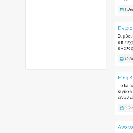
1 De
Ελαιο
Συμβου
επιτυχ
ελαιοχ
10 N
Είδη Κ
Το kain
κιγκαλ
αναλάβ
2 Fe
Ανακα