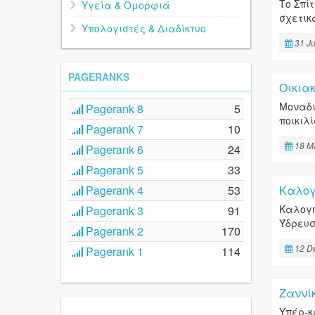
Το Σπί
Υγεία & Ομορφιά
σχετικ
Υπολογιστές & Διαδίκτυο
31 Ju
PAGERANKS
Οικια
Μοναδι
Pagerank 8
5
ποικιλ
Pagerank 7
10
18 M
Pagerank 6
24
Pagerank 5
33
Pagerank 4
53
Καλογ
Καλογη
Pagerank 3
91
Ύδρευσ
Pagerank 2
170
12 D
Pagerank 1
114
Ζαννί
Υπέρ-κ