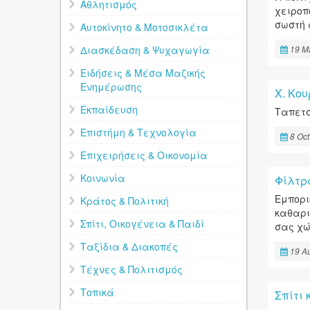
Αθλητισμός
χειροπ
σωστή 
Αυτοκίνητο & Μοτοσικλέτα
Διασκέδαση & Ψυχαγωγία
19 M
Ειδήσεις & Μέσα Μαζικής
Ενημέρωσης
Χ. Κο
Εκπαίδευση
Ταπετσ
Επιστήμη & Τεχνολογία
8 Oct
Επιχειρήσεις & Οικονομία
Κοινωνία
Φίλτρ
Εμπορι
Κράτος & Πολιτική
καθαρι
Σπίτι, Οικογένεια & Παιδί
σας χώ
Ταξίδια & Διακοπές
19 A
Τέχνες & Πολιτισμός
Τοπικά
Σπίτι 