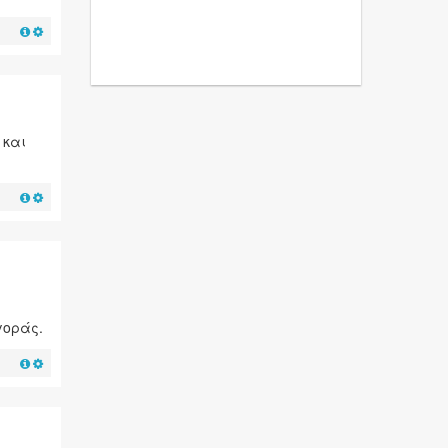
 και
γοράς.