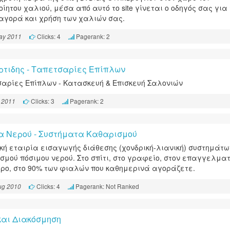
οίητου χαλιού, μέσα από αυτό το site γίνεται ο οδηγός σας για 
αγορά και χρήση των χαλιών σας.
Clicks: 4
Pagerank: 2
ay 2011
υρτιδης - Ταπετσαρίες Επίπλων
αρίες Επίπλων - Κατασκευή & Επισκευή Σαλονιών
Clicks: 3
Pagerank: 2
 2011
α Νερού - Συστήματα Καθαρισμού
κή εταιρία εισαγωγής διάθεσης (χονδρική-λιανική) συστημάτω
σμού πόσιμου νερού. Στο σπίτι, στο γραφείο, στον επαγγελματ
ρο, στo 90% των φιαλών που καθημερινά αγοράζετε.
Clicks: 4
Pagerank: Not Ranked
ug 2010
και Διακόσμηση