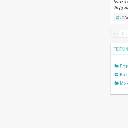
Ανακαι
σύγχρ
12 N
1
2
ΓΕΙΤΟΝ
Γάμ
Κατ
Μαγ