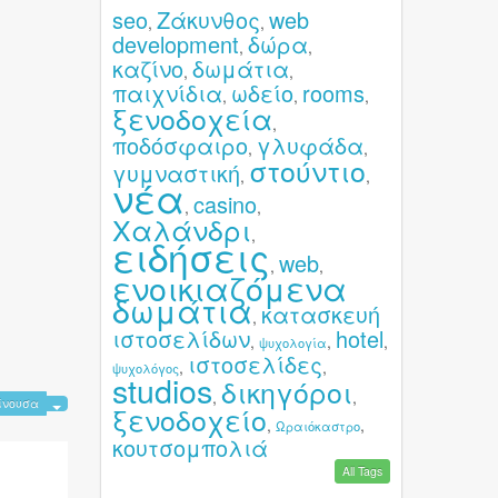
seo
Ζάκυνθος
web
,
,
development
δώρα
,
,
καζίνο
δωμάτια
,
,
παιχνίδια
ωδείο
rooms
,
,
,
ξενοδοχεία
,
ποδόσφαιρο
γλυφάδα
,
,
στούντιο
γυμναστική
,
,
νέα
casino
,
,
Χαλάνδρι
,
ειδήσεις
web
,
,
ενοικιαζόμενα
δωμάτια
κατασκευή
,
ιστοσελίδων
hotel
,
,
,
ψυχολογία
ιστοσελίδες
,
,
ψυχολόγος
studios
δικηγόροι
,
,
ίνουσα
ξενοδοχείο
,
,
Ωραιόκαστρο
κουτσομπολιά
All Tags