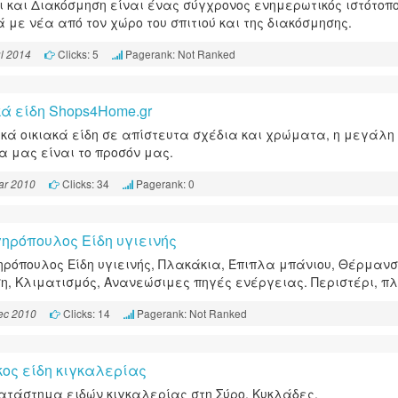
τι και Διακόσμηση είναι ένας σύγχρονος ενημερωτικός ιστότοπ
ά με νέα από τον χώρο του σπιτιού και της διακόσμησης.
Clicks: 5
Pagerank: Not Ranked
l 2014
κά είδη Shops4Home.gr
κά οικιακά είδη σε απίστευτα σχέδια και χρώματα, η μεγάλη
ία μας είναι το προσόν μας.
Clicks: 34
Pagerank: 0
ar 2010
ηρόπουλος Είδη υγιεινής
ρόπουλος Είδη υγιεινής, Πλακάκια, Έπιπλα μπάνιου, Θέρμανσ
η, Κλιματισμός, Ανανεώσιμες πηγές ενέργειας. Περιστέρι, π
Clicks: 14
Pagerank: Not Ranked
ec 2010
κος είδη κιγκαλερίας
ατάστημα ειδών κιγκαλερίας στη Σύρο, Κυκλάδες.