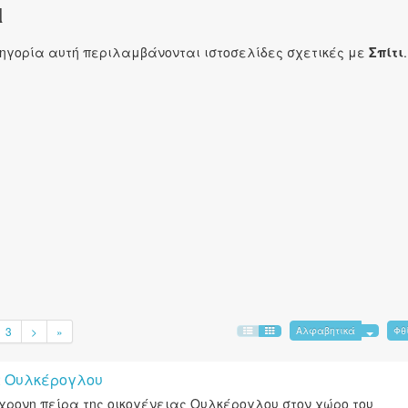
ι
τηγορία αυτή περιλαμβάνονται ιστοσελίδες σχετικές με
Σπίτι
.
3
>
»
Αλφαβητικά
Φθ
 Ουλκέρογλου
χρονη πείρα της οικογένειας Ουλκέρογλου στον χώρο του