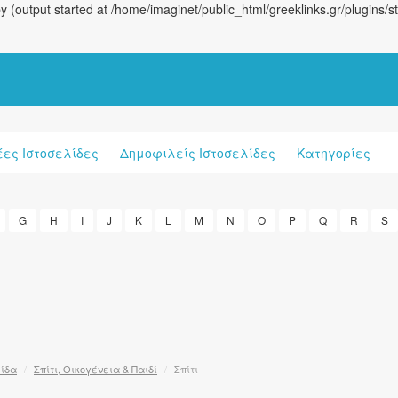
(output started at /home/imaginet/public_html/greeklinks.gr/plugins/
έες Ιστοσελίδες
Δημοφιλείς Ιστοσελίδες
Κατηγορίες
G
H
I
J
K
L
M
N
O
P
Q
R
S
λίδα
/
Σπίτι, Οικογένεια & Παιδί
/
Σπίτι