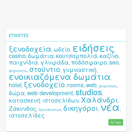
ΕΤΙΚΈΤΕΣ
ειδήσεις
ξενοδοχεία
ωδείο
,
,
,
casino
δωμάτια
κουτσομπολιά
καζίνο
,
,
,
,
παιχνίδια
γλυφάδα
ποδόσφαιρο
seo
,
,
,
,
στούντιο
γυμναστική
,
,
,
ψυχολογία
ενοικιαζόμενα δωμάτια
,
ξενοδοχείο
hotel
rooms
web
,
,
,
,
,
ψυχολόγος
studios
δώρα
web development
,
,
,
Χαλάνδρι
κατασκευή ιστοσελίδων
,
,
νέα
δικηγόροι
Ζάκυνθος
,
,
,
,
Ωραιόκαστρο
ιστοσελίδες
All Tags