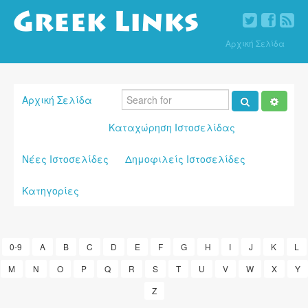
Αρχική Σελίδα
Αρχική Σελίδα
Καταχώρηση Ιστοσελίδας
Νέες Ιστοσελίδες
Δημοφιλείς Ιστοσελίδες
Κατηγορίες
0-9
A
B
C
D
E
F
G
H
I
J
K
L
M
N
O
P
Q
R
S
T
U
V
W
X
Y
Z