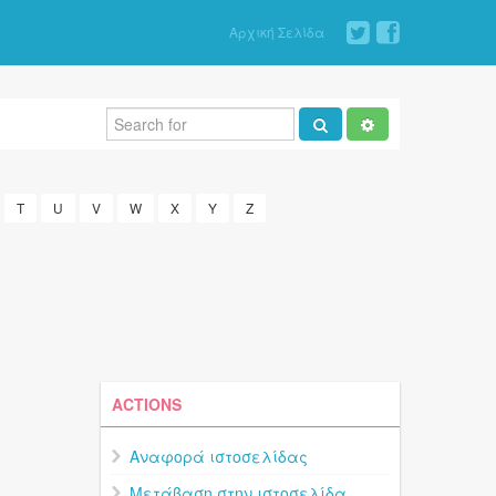
Αρχική Σελίδα
T
U
V
W
X
Y
Z
ACTIONS
Αναφορά ιστοσελίδας
Μετάβαση στην ιστοσελίδα