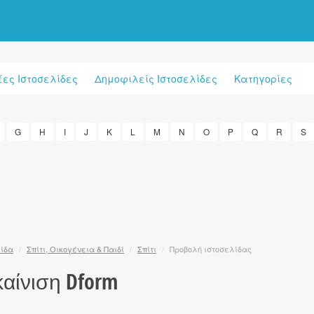
έες Ιστοσελίδες
Δημοφιλείς Ιστοσελίδες
Κατηγορίες
G
H
I
J
K
L
M
N
O
P
Q
R
S
λίδα
/
Σπίτι, Οικογένεια & Παιδί
/
Σπίτι
/
Προβολή ιστοσελίδας
αίνιση Dform