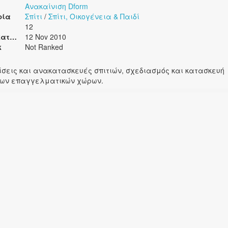
Ανακαίνιση Dform
ρία
Σπίτι
/
Σπίτι, Οικογένεια & Παιδί
12
Ημ/νία καταχώρησης
12 Nov 2010
k
Not Ranked
ίσεις και ανακατασκευές σπιτιών, σχεδιασμός και κατασκευή
ων επαγγελματικών χώρων.