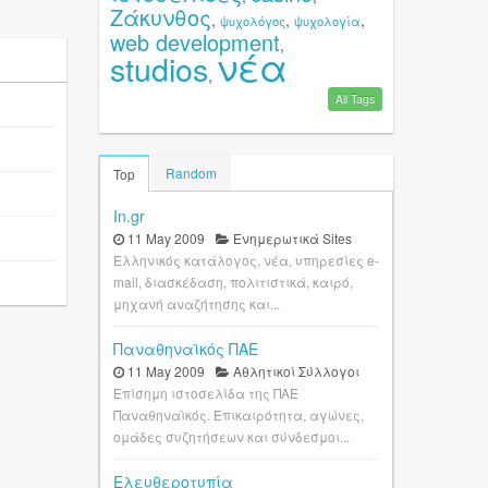
Ζάκυνθος
,
,
,
ψυχολόγος
ψυχολογία
web development
,
νέα
studios
,
All Tags
Random
Top
In.gr
11 May 2009
Ενημερωτικά Sites
Ελληνικός κατάλογος, νέα, υπηρεσίες e-
mail, διασκέδαση, πολιτιστικά, καιρό,
μηχανή αναζήτησης και...
Παναθηναϊκός ΠΑΕ
11 May 2009
Αθλητικοί Σύλλογοι
Επίσημη ιστοσελίδα της ΠΑΕ
Παναθηναϊκός. Επικαιρότητα, αγώνες,
ομάδες συζητήσεων και σύνδεσμοι...
Ελευθεροτυπία