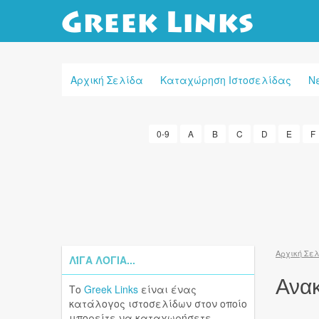
Αρχική Σελίδα
Καταχώρηση Ιστοσελίδας
Ν
0-9
A
B
C
D
E
F
Αρχική Σε
ΛΊΓΑ ΛΌΓΙΑ...
Ανακ
Το
Greek Links
είναι ένας
κατάλογος ιστοσελίδων στον οποίο
μπορείτε να καταχωρήσετε