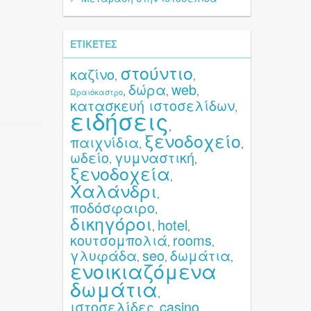
ΕΤΙΚΈΤΕΣ
στούντιο
καζίνο
,
,
δώρα
web
,
,
,
Ωραιόκαστρο
κατασκευή ιστοσελίδων
,
ειδήσεις
,
ξενοδοχείο
παιχνίδια
,
,
ωδείο
γυμναστική
,
,
ξενοδοχεία
,
Χαλάνδρι
,
ποδόσφαιρο
,
δικηγόροι
hotel
,
,
κουτσομπολιά
rooms
,
,
γλυφάδα
seo
δωμάτια
,
,
,
ενοικιαζόμενα
δωμάτια
,
ιστοσελίδες
casino
,
,