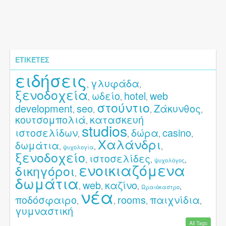
ΕΤΙΚΈΤΕΣ
ειδήσεις
γλυφάδα
,
,
ξενοδοχεία
ωδείο
hotel
web
,
,
,
στούντιο
development
seo
Ζάκυνθος
,
,
,
,
κουτσομπολιά
κατασκευή
,
studios
ιστοσελίδων
δώρα
casino
,
,
,
,
Χαλάνδρι
δωμάτια
,
,
,
ψυχολογία
ξενοδοχείο
ιστοσελίδες
,
,
,
ψυχολόγος
ενοικιαζόμενα
δικηγόροι
,
δωμάτια
web
καζίνο
,
,
,
,
Ωραιόκαστρο
νέα
ποδόσφαιρο
rooms
παιχνίδια
,
,
,
,
γυμναστική
All Tags