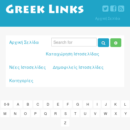
Αρχική Σελίδα
Αρχική Σελίδα
Καταχώρηση Ιστοσελίδας
Νέες Ιστοσελίδες
Δημοφιλείς Ιστοσελίδες
Κατηγορίες
0-9
A
B
C
D
E
F
G
H
I
J
K
L
M
N
O
P
Q
R
S
T
U
V
W
X
Y
Z