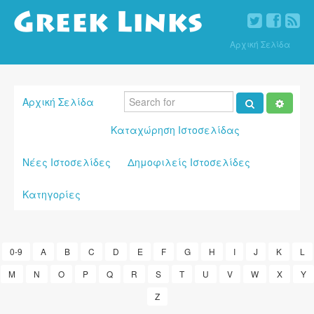
Αρχική Σελίδα
Αρχική Σελίδα
Καταχώρηση Ιστοσελίδας
Νέες Ιστοσελίδες
Δημοφιλείς Ιστοσελίδες
Κατηγορίες
0-9
A
B
C
D
E
F
G
H
I
J
K
L
M
N
O
P
Q
R
S
T
U
V
W
X
Y
Z