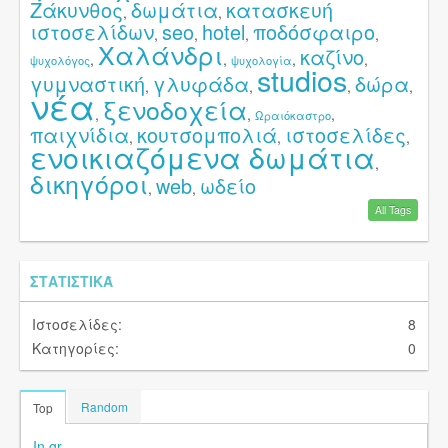
Ζάκυνθος
δωμάτια
κατασκευή
,
,
ιστοσελίδων
seo
hotel
ποδόσφαιρο
,
,
,
,
Χαλάνδρι
καζίνο
,
,
,
,
ψυχολόγος
ψυχολογία
studios
γυμναστική
γλυφάδα
δώρα
,
,
,
,
νέα
ξενοδοχεία
,
,
,
Ωραιόκαστρο
παιχνίδια
κουτσομπολιά
ιστοσελίδες
,
,
,
ενοικιαζόμενα δωμάτια
,
δικηγόροι
web
ωδείο
,
,
All Tags
ΣΤΑΤΙΣΤΙΚΆ
Ιστοσελίδες:
8
Κατηγορίες:
0
Random
Top
In.gr