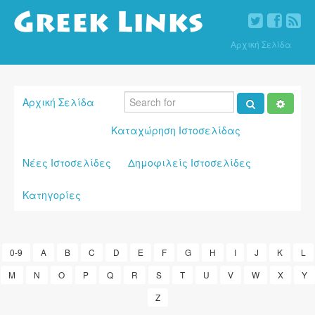
Αρχική Σελίδα
Αρχική Σελίδα
Καταχώρηση Ιστοσελίδας
Νέες Ιστοσελίδες
Δημοφιλείς Ιστοσελίδες
Κατηγορίες
0-9
A
B
C
D
E
F
G
H
I
J
K
L
M
N
O
P
Q
R
S
T
U
V
W
X
Y
Z