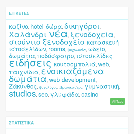
ΕΤΙΚΈΤΕΣ
δικηγόροι
καζίνο
hotel
δώρα
,
,
,
,
νέα
Χαλάνδρι
ξενοδοχεία
,
,
,
στούντιο
ξενοδοχείο
κατασκευή
,
,
ιστοσελίδων
rooms
ωδείο
,
,
,
,
ψυχολογία
δωμάτια
ποδόσφαιρο
ιστοσελίδες
,
,
,
ειδήσεις
κουτσομπολιά
web
,
,
,
ενοικιαζόμενα
παιχνίδια
,
δωμάτια
web development
,
,
Ζάκυνθος
γυμναστική
,
,
,
,
ψυχολόγος
Ωραιόκαστρο
studios
seo
γλυφάδα
casino
,
,
,
All Tags
ΣΤΑΤΙΣΤΙΚΆ