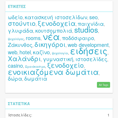
ΕΤΙΚΈΤΕΣ
ωδείο
κατασκευή ιστοσελίδων
seo
,
,
,
στούντιο
ξενοδοχεία
παιχνίδια
,
,
,
studios
γλυφάδα
κουτσομπολιά
,
,
,
νέα
rooms
ποδόσφαιρο
,
,
,
,
ψυχολόγος
δικηγόροι
Ζάκυνθος
web development
,
,
,
ειδήσεις
web
hotel
καζίνο
,
,
,
,
,
ψυχολογία
Χαλάνδρι
γυμναστική
ιστοσελίδες
,
,
,
ξενοδοχείο
casino
,
,
,
Ωραιόκαστρο
ενοικιαζόμενα δωμάτια
,
δώρα
δωμάτια
,
All Tags
ΣΤΑΤΙΣΤΙΚΆ
Ιστοσελίδες:
1