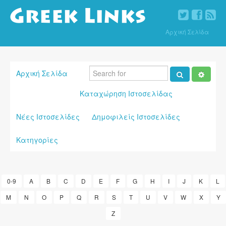
Αρχική Σελίδα
Αρχική Σελίδα
Καταχώρηση Ιστοσελίδας
Νέες Ιστοσελίδες
Δημοφιλείς Ιστοσελίδες
Κατηγορίες
0-9
A
B
C
D
E
F
G
H
I
J
K
L
M
N
O
P
Q
R
S
T
U
V
W
X
Y
Z