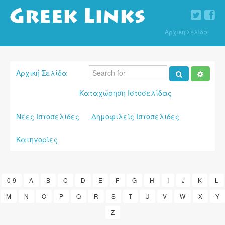
Αρχική Σελίδα
Αρχική Σελίδα
Καταχώρηση Ιστοσελίδας
Νέες Ιστοσελίδες
Δημοφιλείς Ιστοσελίδες
Κατηγορίες
0-9
A
B
C
D
E
F
G
H
I
J
K
L
M
N
O
P
Q
R
S
T
U
V
W
X
Y
Z