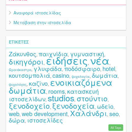
Αναφορά ιστοσελίδας
Μετάβαση στην ιστοσελίδα
ΕΤΙΚΈΤΕΣ
Ζάκυνθος
παιχνίδια
γυμναστική
,
,
,
ειδήσεις
νέα
δικηγόροι
,
,
,
γλυφάδα
ποδόσφαιρο
hotel
,
,
,
,
Ωραιόκαστρο
κουτσομπολιά
casino
δωμάτια
,
,
,
,
ψυχολογία
ενοικιαζόμενα
καζίνο
,
,
ψυχολόγος
δωμάτια
rooms
κατασκευή
,
,
studios
στούντιο
ιστοσελίδων
,
,
,
ξενοδοχείο
ξενοδοχεία
ωδείο
,
,
,
Χαλάνδρι
web
web development
seo
,
,
,
,
δώρα
ιστοσελίδες
,
All Tags