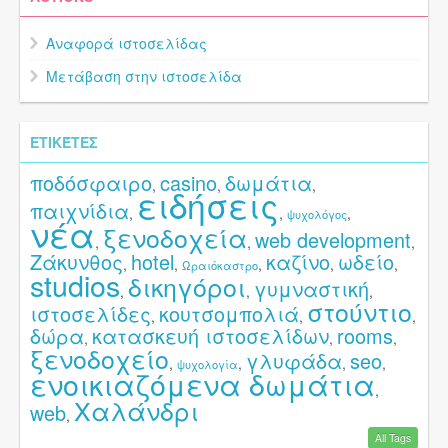
Αναφορά ιστοσελίδας
Μετάβαση στην ιστοσελίδα
ΕΤΙΚΈΤΕΣ
ποδόσφαιρο
casino
δωμάτια
,
,
,
ειδήσεις
παιχνίδια
,
,
,
ψυχολόγος
νέα
ξενοδοχεία
web development
,
,
,
Ζάκυνθος
hotel
καζίνο
ωδείο
,
,
,
,
,
Ωραιόκαστρο
studios
δικηγόροι
γυμναστική
,
,
,
στούντιο
ιστοσελίδες
κουτσομπολιά
,
,
,
δώρα
κατασκευή ιστοσελίδων
rooms
,
,
,
ξενοδοχείο
γλυφάδα
seo
,
,
,
,
ψυχολογία
ενοικιαζόμενα δωμάτια
,
Χαλάνδρι
web
,
All Tags