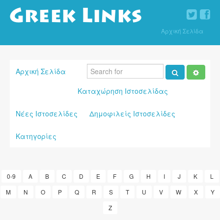
Αρχική Σελίδα
Αρχική Σελίδα
Καταχώρηση Ιστοσελίδας
Νέες Ιστοσελίδες
Δημοφιλείς Ιστοσελίδες
Κατηγορίες
0-9
A
B
C
D
E
F
G
H
I
J
K
L
M
N
O
P
Q
R
S
T
U
V
W
X
Y
Z