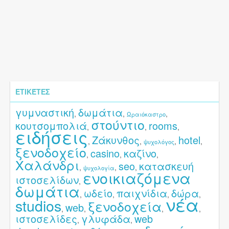
ΕΤΙΚΈΤΕΣ
γυμναστική
δωμάτια
,
,
,
Ωραιόκαστρο
στούντιο
κουτσομπολιά
rooms
,
,
,
ειδήσεις
Ζάκυνθος
hotel
,
,
,
,
ψυχολόγος
ξενοδοχείο
casino
καζίνο
,
,
,
Χαλάνδρι
seo
κατασκευή
,
,
,
ψυχολογία
ενοικιαζόμενα
ιστοσελίδων
,
δωμάτια
ωδείο
παιχνίδια
δώρα
,
,
,
,
νέα
studios
ξενοδοχεία
web
,
,
,
,
ιστοσελίδες
γλυφάδα
web
,
,