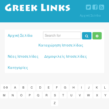
Αρχική Σελίδα
Αρχική Σελίδα
Καταχώρηση Ιστοσελίδας
Νέες Ιστοσελίδες
Δημοφιλείς Ιστοσελίδες
Κατηγορίες
0-9
A
B
C
D
E
F
G
H
I
J
K
L
M
N
O
P
Q
R
S
T
U
V
W
X
Y
Z