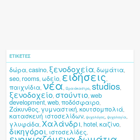
ΕΤΙΚΈΤΕΣ
ξενοδοχεία
δώρα
casino
δωμάτια
,
,
,
,
ειδήσεις
seo
rooms
ωδείο
,
,
,
,
νέα
studios
παιχνίδια
,
,
,
,
Ωραιόκαστρο
ξενοδοχείο
στούντιο
web
,
,
development
web
ποδόσφαιρο
,
,
,
Ζάκυνθος
γυμναστική
κουτσομπολιά
,
,
,
κατασκευή ιστοσελίδων
,
,
,
ψυχολόγος
ψυχολογία
Χαλάνδρι
γλυφάδα
hotel
καζίνο
,
,
,
,
δικηγόροι
ιστοσελίδες
,
,
ενοικιαζόμενα δωμάτια