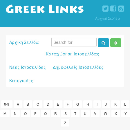
Αρχική Σελίδα
Αρχική Σελίδα
Καταχώρηση Ιστοσελίδας
Νέες Ιστοσελίδες
Δημοφιλείς Ιστοσελίδες
Κατηγορίες
0-9
A
B
C
D
E
F
G
H
I
J
K
L
M
N
O
P
Q
R
S
T
U
V
W
X
Y
Z