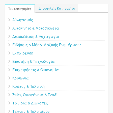
Δημοφιλείς Κατηγορίες
Top κατηγορίες
Αθλητισμός
Αυτοκίνητο & Μοτοσικλέτα
Διασκέδαση & Ψυχαγωγία
Ειδήσεις & Μέσα Μαζικής Ενημέρωσης
Εκπαίδευση
Επιστήμη & Τεχνολογία
Επιχειρήσεις & Οικονομία
Κοινωνία
Κράτος & Πολιτική
Σπίτι, Οικογένεια & Παιδί
Ταξίδια & Διακοπές
Τέχνες & Πολιτισμός