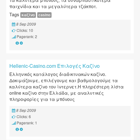
παιχνίδια και τα μεγαλύτερα τζάκποτ.
Tags
καζίνο
casino
8 Sep 2009
Clicks: 10
Pagerank: 2
Hellenic-Casino.com Επιλογές Καζίνο
Ελληνικός κατάλογος διαδικτυακών καζίνο.
Δοκιμάζουμε, επιλέγουμε και βαθμολογούμε τα
καλύτερα καζίνο του ίντερνετ.Η πληρέστερη λίστα
online καζίνο στην Ελλάδα, με αναλυτικές
πληροφορίες για τα μπόνους
8 Sep 2009
Clicks: 6
Pagerank: 1