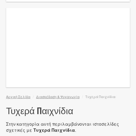
Αρχική Σελίδα
/
Διασκέδαση & Ψυχαγωγία
/
Τυχερά Παιχνίδια
Τυχερά Παιχνίδια
Στην κατηγορία αυτή περιλαμβάνονται ιστοσελίδες
σχετικές με
Τυχερά Παιχνίδια
.