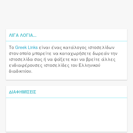
ΛΊΓΑ ΛΌΓΙΑ...
Το
Greek Links
είναι ένας κατάλογος ιστοσελίδων
στον οποίο μπορείτε να καταχωρήσετε δωρεάν την
ιστοσελίδα σας ή να ψάξετε και να βρείτε άλλες
ενδιαφέρουσες ιστοσελίδες του Ελληνικού
διαδικτύου.
ΔΙΑΦΗΜΊΣΕΙΣ