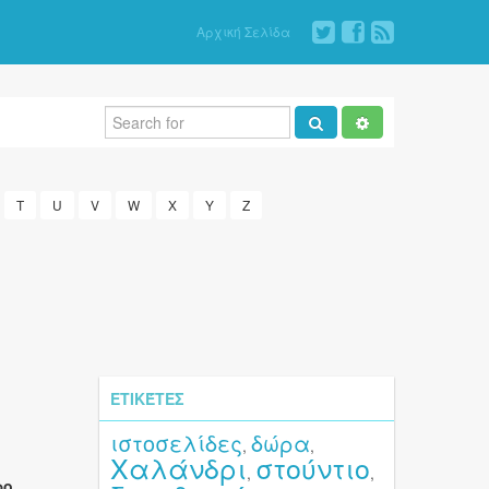
Αρχική Σελίδα
T
U
V
W
X
Y
Z
ΕΤΙΚΈΤΕΣ
ιστοσελίδες
δώρα
,
,
Χαλάνδρι
στούντιο
,
,
ρο
.