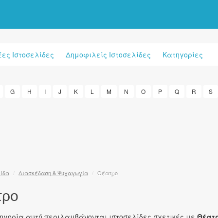
έες Ιστοσελίδες
Δημοφιλείς Ιστοσελίδες
Κατηγορίες
G
H
I
J
K
L
M
N
O
P
Q
R
S
λίδα
/
Διασκέδαση & Ψυχαγωγία
/
Θέατρο
τρο
τηγορία αυτή περιλαμβάνονται ιστοσελίδες σχετικές με
Θέατ