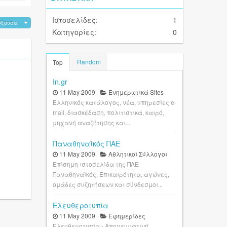
Ιστοσελίδες:
1
ύξουσα
Κατηγορίες:
0
Random
Top
In.gr
11 May 2009
Ενημερωτικά Sites
Ελληνικός κατάλογος, νέα, υπηρεσίες e-
mail, διασκέδαση, πολιτιστικά, καιρό,
μηχανή αναζήτησης και...
Παναθηναϊκός ΠΑΕ
11 May 2009
Αθλητικοί Σύλλογοι
Επίσημη ιστοσελίδα της ΠΑΕ
Παναθηναϊκός. Επικαιρότητα, αγώνες,
ομάδες συζητήσεων και σύνδεσμοι...
Ελευθεροτυπία
11 May 2009
Εφημερίδες
Ελευθεροτυπία - Απογευματινή