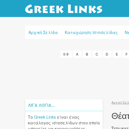
Αρχική Σελίδα
Καταχώρηση Ιστοσελίδας
Ν
0-9
A
B
C
D
E
F
Αρχική Σε
ΛΊΓΑ ΛΌΓΙΑ...
Θέα
Το
Greek Links
είναι ένας
κατάλογος ιστοσελίδων στον οποίο
Στην κα
μπορείτε να καταχωρήσετε