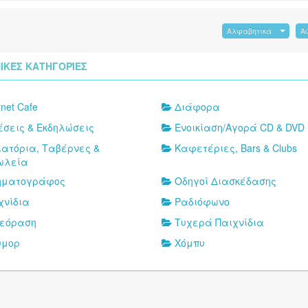
Αλφαβητικά
Α
ΙΚΈΣ ΚΑΤΗΓΟΡΊΕΣ
rnet Cafe
Διάφορα
έσεις & Εκδηλώσεις
Ενοικίαση/Αγορά CD & DVD
ιατόρια, Ταβέρνες &
Καφετέριες, Bars & Clubs
ωλεία
ηματογράφος
Οδηγοί Διασκέδασης
χνίδια
Ραδιόφωνο
εόραση
Τυχερά Παιχνίδια
ύμορ
Χόμπυ