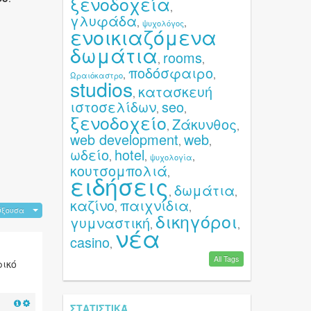
ξενοδοχεία
,
γλυφάδα
,
,
ψυχολόγος
ενοικιαζόμενα
δωμάτια
rooms
,
,
ποδόσφαιρο
,
,
Ωραιόκαστρο
studios
κατασκευή
,
ιστοσελίδων
seo
,
,
ξενοδοχείο
Ζάκυνθος
,
,
web development
web
,
,
ωδείο
hotel
,
,
,
ψυχολογία
κουτσομπολιά
,
ειδήσεις
δωμάτια
,
,
καζίνο
παιχνίδια
,
,
ύξουσα
δικηγόροι
γυμναστική
,
,
νέα
casino
,
All Tags
ρικό
ΣΤΑΤΙΣΤΙΚΆ