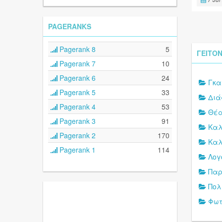
PAGERANKS
Pagerank 8
5
ΓΕΙΤΟΝ
Pagerank 7
10
Pagerank 6
24
Γκα
Pagerank 5
33
Δι
Pagerank 4
53
Θέα
Pagerank 3
91
Καλ
Pagerank 2
170
Καλ
Pagerank 1
114
Λογ
Παρ
Πολ
Φω