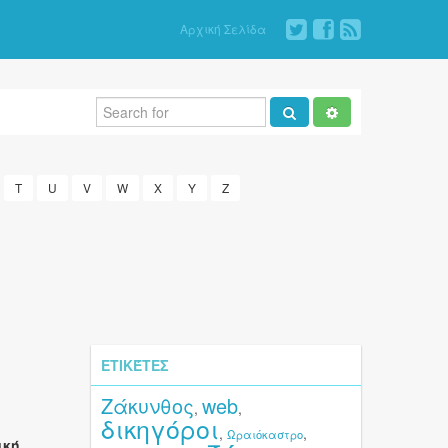
Αρχική Σελίδα
T
U
V
W
X
Y
Z
ΕΤΙΚΈΤΕΣ
Ζάκυνθος
web
,
,
δικηγόροι
,
,
Ωραιόκαστρο
ική
.