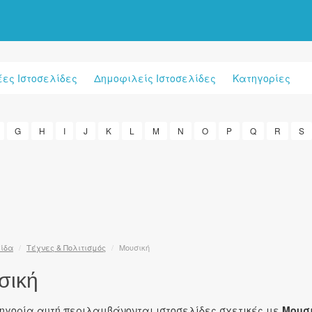
έες Ιστοσελίδες
Δημοφιλείς Ιστοσελίδες
Κατηγορίες
G
H
I
J
K
L
M
N
O
P
Q
R
S
λίδα
/
Τέχνες & Πολιτισμός
/
Μουσική
σική
τηγορία αυτή περιλαμβάνονται ιστοσελίδες σχετικές με
Μουσ