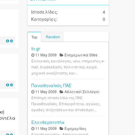
Ιστοσελίδες:
4
Κατηγορίες:
0
Random
Top
In.gr
11 May 2009
Ενημερωτικά Sites
Ελληνικός κατάλογος, νέα, υπηρεσίες e-
mail, διασκέδαση, πολιτιστικά, καιρό,
μηχανή αναζήτησης και...
Παναθηναϊκός ΠΑΕ
11 May 2009
Αθλητικοί Σύλλογοι
Επίσημη ιστοσελίδα της ΠΑΕ
Παναθηναϊκός. Επικαιρότητα, αγώνες,
ομάδες συζητήσεων και σύνδεσμοι...
κή
μοντέλα
Ελευθεροτυπία
11 May 2009
Εφημερίδες
Ελευθεροτυπία - Απογευματινή