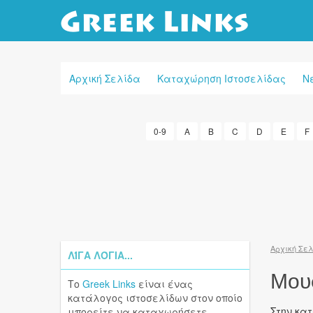
Αρχική Σελίδα
Καταχώρηση Ιστοσελίδας
Ν
0-9
A
B
C
D
E
F
Αρχική Σε
ΛΊΓΑ ΛΌΓΙΑ...
Μου
Το
Greek Links
είναι ένας
κατάλογος ιστοσελίδων στον οποίο
Στην κα
μπορείτε να καταχωρήσετε