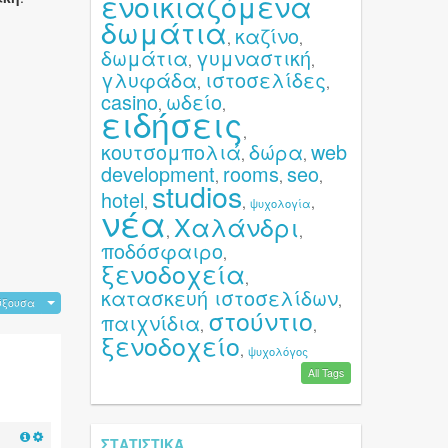
ενοικιαζόμενα
δωμάτια
καζίνο
,
,
δωμάτια
γυμναστική
,
,
γλυφάδα
ιστοσελίδες
,
,
casino
ωδείο
,
,
ειδήσεις
,
κουτσομπολιά
δώρα
web
,
,
development
rooms
seo
,
,
,
studios
hotel
,
,
,
ψυχολογία
νέα
Χαλάνδρι
,
,
ποδόσφαιρο
,
ξενοδοχεία
,
κατασκευή ιστοσελίδων
,
ύξουσα
στούντιο
παιχνίδια
,
,
ξενοδοχείο
,
ψυχολόγος
All Tags
ΣΤΑΤΙΣΤΙΚΆ