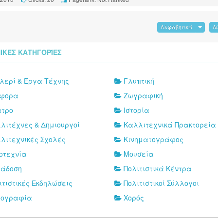
Αλφαβητικά
Α
ΙΚΈΣ ΚΑΤΗΓΟΡΊΕΣ
λερί & Έργα Τέχνης
Γλυπτική
άφορα
Ζωγραφική
τρο
Ιστορία
λιτέχνες & Δημιουργοί
Καλλιτεχνικά Πρακτορεία
λιτεχνικές Σχολές
Κινηματογράφος
οτεχνία
Μουσεία
άδοση
Πολιτιστικά Κέντρα
ιτιστικές Εκδηλώσεις
Πολιτιστικοί Σύλλογοι
τογραφία
Χορός