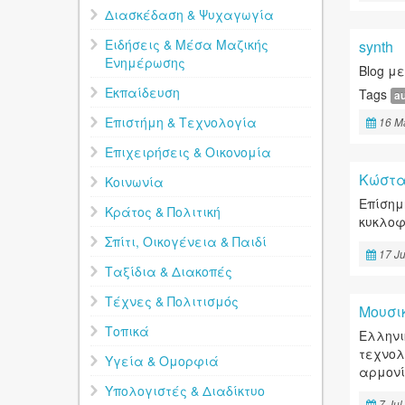
Διασκέδαση & Ψυχαγωγία
Ειδήσεις & Μέσα Μαζικής
synth
Ενημέρωσης
Blog μ
Εκπαίδευση
Tags
a
Επιστήμη & Τεχνολογία
16 M
Επιχειρήσεις & Οικονομία
Κώστα
Κοινωνία
Επίσημ
Κράτος & Πολιτική
κυκλοφ
Σπίτι, Οικογένεια & Παιδί
17 Ju
Ταξίδια & Διακοπές
Τέχνες & Πολιτισμός
Μουσι
Τοπικά
Ελληνικ
τεχνολ
Υγεία & Ομορφιά
αρμονί
Υπολογιστές & Διαδίκτυο
7 Jul