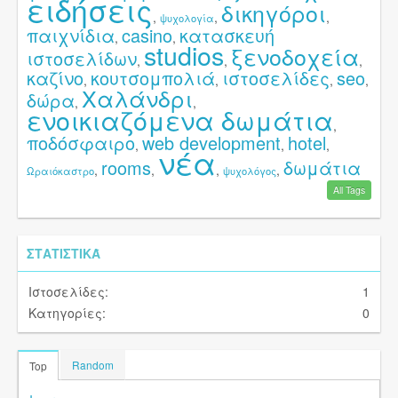
ειδήσεις
δικηγόροι
,
,
,
ψυχολογία
παιχνίδια
casino
κατασκευή
,
,
studios
ξενοδοχεία
ιστοσελίδων
,
,
,
καζίνο
κουτσομπολιά
ιστοσελίδες
seo
,
,
,
,
Χαλάνδρι
δώρα
,
,
ενοικιαζόμενα δωμάτια
,
ποδόσφαιρο
web development
hotel
,
,
,
νέα
rooms
δωμάτια
,
,
,
,
Ωραιόκαστρο
ψυχολόγος
All Tags
ΣΤΑΤΙΣΤΙΚΆ
Ιστοσελίδες:
1
Κατηγορίες:
0
Random
Top