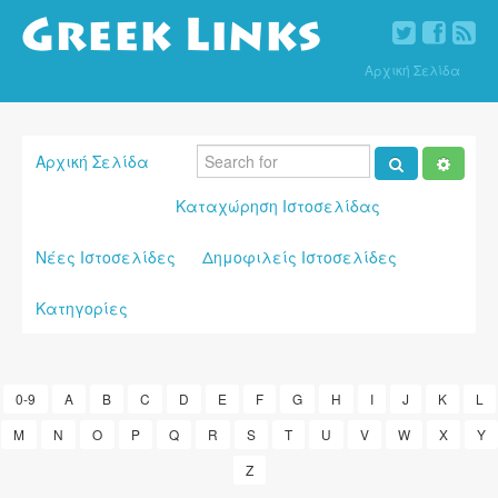
Αρχική Σελίδα
Αρχική Σελίδα
Καταχώρηση Ιστοσελίδας
Νέες Ιστοσελίδες
Δημοφιλείς Ιστοσελίδες
Κατηγορίες
0-9
A
B
C
D
E
F
G
H
I
J
K
L
M
N
O
P
Q
R
S
T
U
V
W
X
Y
Z